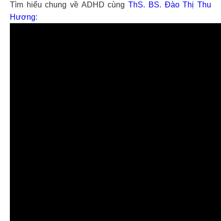
Tìm hiểu chung về ADHD cùng
ThS. BS. Đào Thị Thu
Hương
: