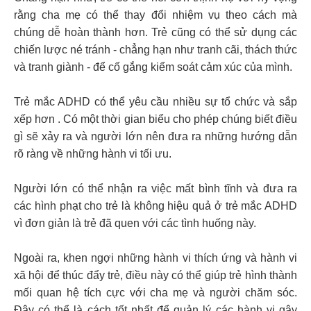
rằng cha mẹ có thể thay đổi nhiệm vụ theo cách mà
chúng dễ hoàn thành hơn. Trẻ cũng có thể sử dụng các
chiến lược né tránh - chẳng hạn như tranh cãi, thách thức
và tranh giành - để cố gắng kiểm soát cảm xúc của mình.
Trẻ mắc ADHD có thể yêu cầu nhiều sự tổ chức và sắp
xếp hơn . Có một thời gian biểu cho phép chúng biết điều
gì sẽ xảy ra và người lớn nên đưa ra những hướng dẫn
rõ ràng về những hành vi tối ưu.
Người lớn có thể nhận ra việc mất bình tĩnh và đưa ra
các hình phạt cho trẻ là không hiệu quả ở trẻ mắc ADHD
vì đơn giản là trẻ đã quen với các tình huống này.
Ngoài ra, khen ngợi những hành vi thích ứng và hành vi
xã hội để thúc đẩy trẻ, điều này có thể giúp trẻ hình thành
mối quan hệ tích cực với cha mẹ và người chăm sóc.
Đây có thể là cách tốt nhất để quản lý các hành vi gây