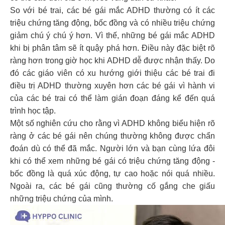
So với bé trai, các bé gái mắc ADHD thường có ít các
triệu chứng tăng động, bốc đồng và có nhiều triệu chứng
giảm chú ý chú ý hơn. Vì thế, những bé gái mắc ADHD
khi bị phân tâm sẽ ít quậy phá hơn. Điều này đặc biệt rõ
ràng hơn trong giờ học khi ADHD dễ được nhận thấy. Do
đó các giáo viên có xu hướng giới thiệu các bé trai đi
điều trị ADHD thường xuyên hơn các bé gái vì hành vi
của các bé trai có thể làm gián đoạn đáng kể đến quá
trình học tập.
Một số nghiên cứu cho rằng vì ADHD không biểu hiện rõ
ràng ở các bé gái nên chúng thường không được chẩn
đoán dù có thể đã mắc. Người lớn và bạn cùng lứa đôi
khi có thể xem những bé gái có triệu chứng tăng động -
bốc đồng là quá xúc động, tự cao hoặc nói quá nhiều.
Ngoài ra, các bé gái cũng thường cố gắng che giấu
những triệu chứng của mình.