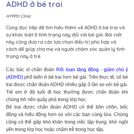
ADHD ở bé trai
HYPPO Clinic
Cùng đọc tiếp để tìm hiểu thêm về ADHD ở bé trai và
sự khác biệt ở tình trạng này đối với bé gái. Bài viết
này cũng đưa ra các lựa chọn điều trị phù hợp và
cách để giúp cha mẹ và người chăm sóc quản lý tình
trạng này ở trẻ.
Các bác sĩ chẩn đoán
Rối loạn tăng động - giảm chú ý
(ADHD)
phổ biến ở bé trai hơn bé gái. Trên thực tế, số bé
trai được chẩn đoán ADHD nhiều gấp 3 lần so với bé gái.
Trẻ em ở độ tuổi đi học thường được chẩn đoán khi
chúng trở nên quậy phá trong lớp học.
Bé trai được chẩn đoán ADHD có thể bồn chồn, bốc
đồng và hiếu động hơn so với các bạn cùng lứa. Chúng
cũng có thể gặp khó khăn trong việc tập trung, khó ngồi
yên trong lớp học hoặc chậm trễ trong học tập.