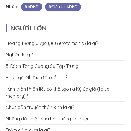
Nhãn:
#ADHD
#Điều trị ADHD
NGƯỜI LỚN
Hoang tưởng được yêu (erotomania) là gì?
Nghiện là gì?
5 Cách Tăng Cường Sự Tập Trung
Khó ngủ: Những điều cần biết
Tâm thần Phân liệt có thể tạo ra Ký ức giả (false
memory)?
Chất dẫn truyền thần kinh là gì?
Những dấu hiệu của hội chứng cai rượu
Trầm cảm cười là gì?