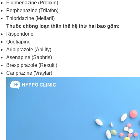
Fluphenazine (Prolixin)
Perphenazine (Trilafon)
Thioridazine (Mellaril)
Thuốc chống loạn thần thế hệ thứ hai bao gồm:
Risperidone
Quetiapine
Aripiprazole (A
bilify)
Asenapine (Saphris)
Brexpiprazole (Rexulti)
Cariprazine (Vraylar)