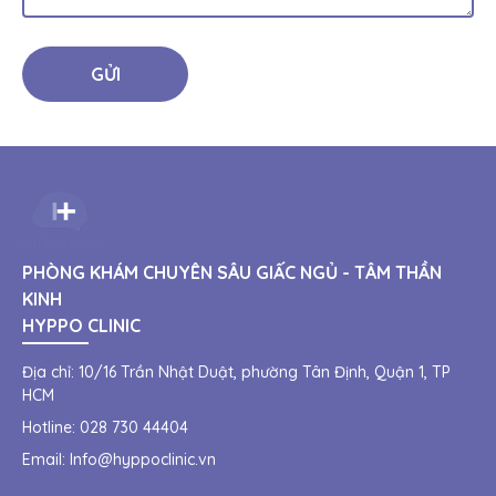
GỬI
PHÒNG KHÁM CHUYÊN SÂU GIẤC NGỦ - TÂM THẦN
KINH
HYPPO CLINIC
Địa chỉ:
10/16 Trần Nhật Duật, phường Tân Định, Quận 1, TP
HCM
Hotline:
028 730 44404
Email:
Info@hyppoclinic.vn