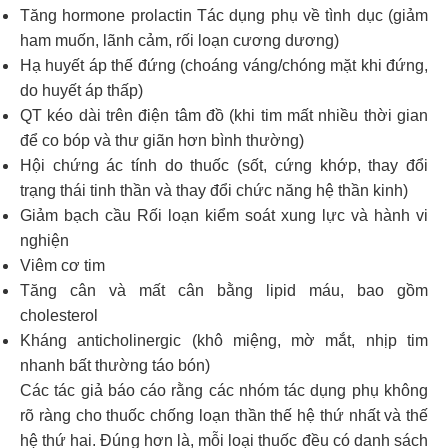
Tăng hormone prolactin Tác dụng phụ về tình dục (giảm
ham muốn, lãnh cảm, rối loạn cương dương)
Hạ huyết áp thế đứng (choáng váng/chóng mặt khi đứng,
do huyết áp thấp)
QT kéo dài trên điện tâm đồ (khi tim mất nhiều thời gian
để co bóp và thư giãn hơn bình thường)
Hội chứng ác tính do thuốc (sốt, cứng khớp, thay đổi
trạng thái tinh thần và thay đổi chức năng hệ thần kinh)
Giảm bạch cầu Rối loạn kiểm soát xung lực và hành vi
nghiện
Viêm cơ tim
Tăng cân và mất cân bằng lipid máu, bao gồm
cholesterol
Kháng anticholinergic (khô miệng, mờ mắt, nhịp tim
nhanh bất thường táo bón)
Các tác giả báo cáo rằng các nhóm tác dụng phụ không
rõ ràng cho thuốc chống loạn thần thế hệ thứ nhất và thế
hệ thứ hai. Đúng hơn là, mỗi loại thuốc đều có danh sách